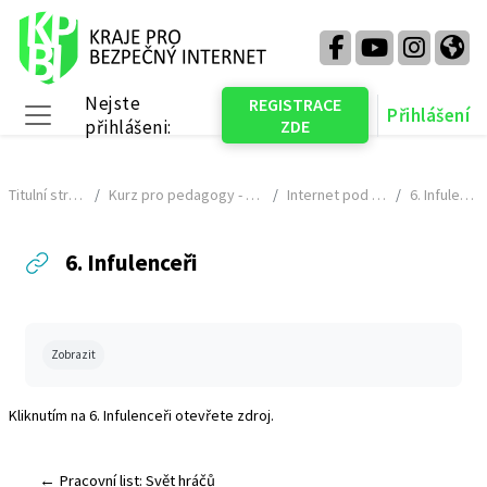
Přejít k hlavnímu obsahu
Nejste
REGISTRACE
Přihlášení
přihlášeni:
ZDE
Boční panel
Titulní stránka
Kurz pro pedagogy - NÁHLED
Internet pod lupou
6. Infulenceři
6. Infulenceři
Požadavky na absolvování
Zobrazit
Kliknutím na
6. Infulenceři
otevřete zdroj.
← Pracovní list: Svět hráčů