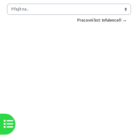
Přejít na...
Pracovní list: Infulenceři →
Otevřít indexu kurzu