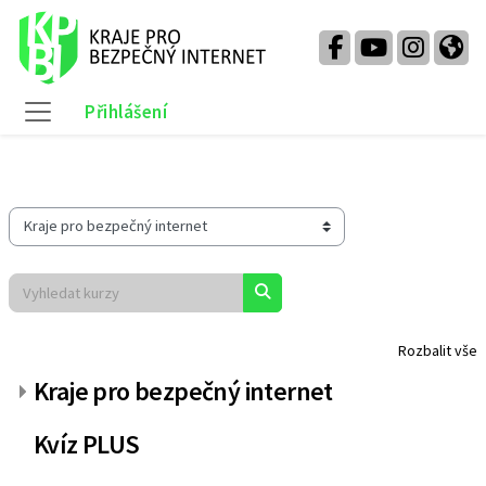
Přejít k hlavnímu obsahu
Přihlášení
Boční panel
Kategorie kurzů
Vyhledat kurzy
Vyhledat kurzy
Rozbalit vše
Kraje pro bezpečný internet
Kvíz PLUS