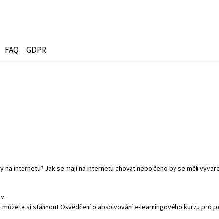
FAQ
GDPR
ty na internetu? Jak se mají na internetu chovat nebo čeho by se měli vyvar
ev.
e, můžete si stáhnout Osvědčení o absolvování e-learningového kurzu pro 