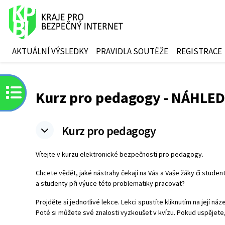
Přejít k hlavnímu obsahu
AKTUÁLNÍ VÝSLEDKY
PRAVIDLA SOUTĚŽE
REGISTRACE
Otevřít indexu kurzu
Kurz pro pedagogy - NÁHLED
Osnova sekce
Kurz pro pedagogy
Vítejte v kurzu elektronické bezpečnosti pro pedagogy.
Chcete vědět, jaké nástrahy čekají na Vás a Vaše žáky či studen
a studenty při výuce této problematiky pracovat?
Projděte si jednotlivé lekce. Lekci spustíte kliknutím na její náz
Poté si můžete své znalosti vyzkoušet v kvízu. Pokud uspějet