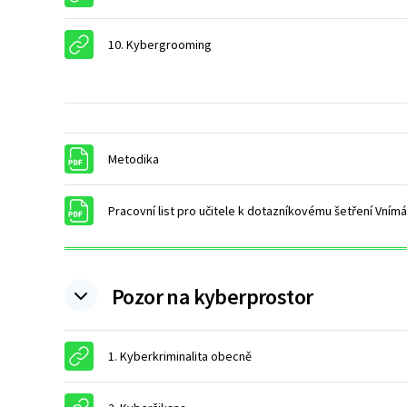
URL
10. Kybergrooming
Soubor
Metodika
Pracovní list pro učitele k dotazníkovému šetření Vnímán
Pozor na kyberprostor
URL
1. Kyberkriminalita obecně
URL