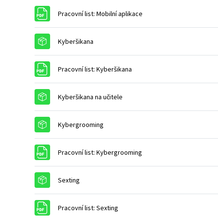
Soubor
Pracovní list: Mobilní aplikace
Balíček SCORM
Kyberšikana
Soubor
Pracovní list: Kyberšikana
Balíček SCORM
Kyberšikana na učitele
Balíček SCORM
Kybergrooming
Soubor
Pracovní list: Kybergrooming
Balíček SCORM
Sexting
Soubor
Pracovní list: Sexting