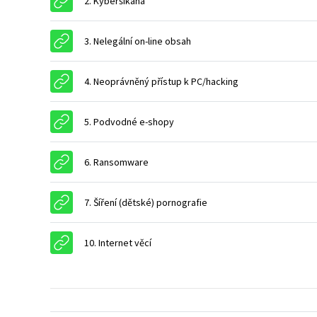
2. Kyberšikana
URL
3. Nelegální on-line obsah
URL
4. Neoprávněný přístup k PC/hacking
URL
5. Podvodné e-shopy
URL
6. Ransomware
URL
7. Šíření (dětské) pornografie
URL
10. Internet věcí