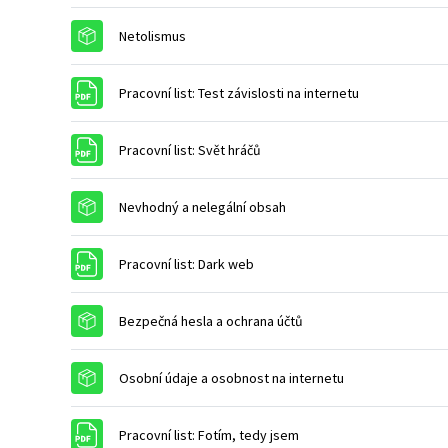
Balíček SCORM
Netolismus
Soubor
Pracovní list: Test závislosti na internetu
Soubor
Pracovní list: Svět hráčů
Balíček SCORM
Nevhodný a nelegální obsah
Soubor
Pracovní list: Dark web
Balíček SCORM
Bezpečná hesla a ochrana účtů
Balíček SCORM
Osobní údaje a osobnost na internetu
Soubor
Pracovní list: Fotím, tedy jsem