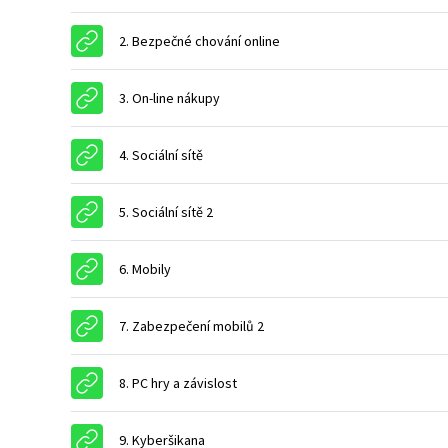
URL
2. Bezpečné chování online
URL
3. On-line nákupy
URL
4. Sociální sítě
URL
5. Sociální sítě 2
URL
6. Mobily
URL
7. Zabezpečení mobilů 2
URL
8. PC hry a závislost
URL
9. Kyberšikana