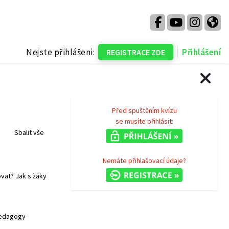
Nejste přihlášeni:
Přihlášení
REGISTRACE ZDE
Bloky
Před spuštěním kvízu
se musíte přihlásit:
Sbalit vše
Nemáte přihlašovací údaje?
ovat? Jak s žáky
pedagogy