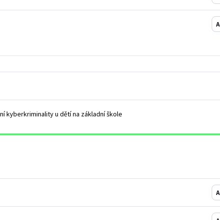
A
Soubor
í kyberkriminality u dětí na základní škole
A