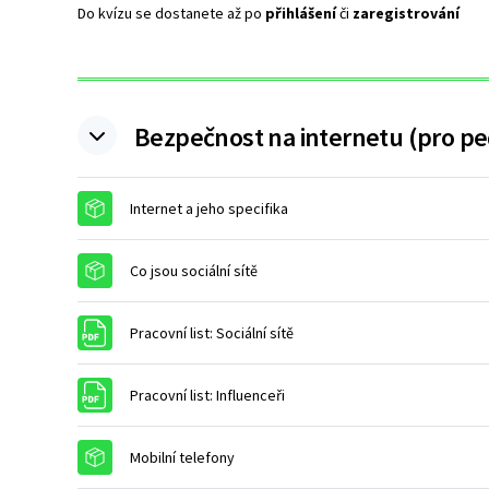
Do kvízu se dostanete až po
přihlášení
či
zaregistrování
Bezpečnost na internetu (pro p
Balíček SCORM
Internet a jeho specifika
Balíček SCORM
Co jsou sociální sítě
Soubor
Pracovní list: Sociální sítě
Soubor
Pracovní list: Influenceři
Balíček SCORM
Mobilní telefony