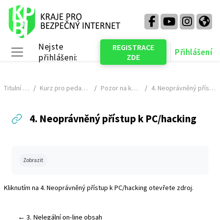
Přejít k hlavnímu obsahu
Nejste
REGISTRACE
Přihlášení
přihlášeni:
ZDE
Boční panel
Titulní stránka
Kurz pro pedagogy - NÁHLED
Pozor na kyberprostor
4. Neoprávněný přístup k PC/hacking
4. Neoprávněný přístup k PC/hacking
Požadavky na absolvování
Zobrazit
Kliknutím na
4. Neoprávněný přístup k PC/hacking
otevřete zdroj.
← 3. Nelegální on-line obsah