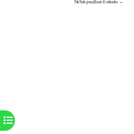
TikTok používat či nikoliv →
Otevřít indexu kurzu