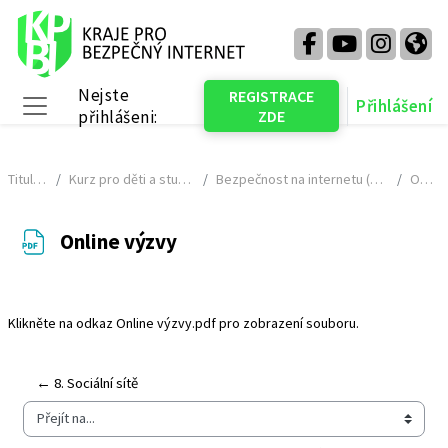
Přejít k hlavnímu obsahu
Nejste
REGISTRACE
Přihlášení
přihlášeni:
ZDE
Boční panel
Titulní stránka
Kurz pro děti a studenty (2024 - 2025) - NÁHLED
Bezpečnost na internetu (pro žáky na 1. stupni základních škol)
Online výzvy
Online výzvy
Požadavky na absolvování
Klikněte na odkaz
Online výzvy.pdf
pro zobrazení souboru.
← 8. Sociální sítě
Přejít na...