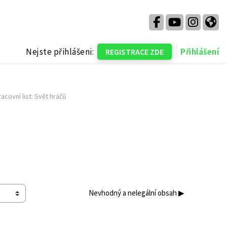
Nejste přihlášeni:
Přihlášení
REGISTRACE ZDE
racovní list: Svět hráčů
Nevhodný a nelegální obsah ▶︎