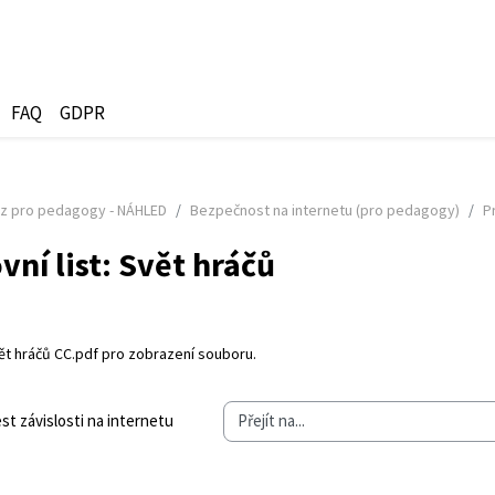
FAQ
GDPR
z pro pedagogy - NÁHLED
Bezpečnost na internetu (pro pedagogy)
P
vní list: Svět hráčů
olvování
ět hráčů CC.pdf
pro zobrazení souboru.
est závislosti na internetu
Přejít na...