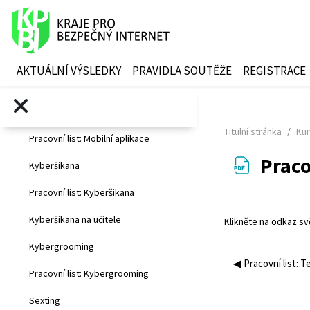
Internet a jeho specifika
Přejít k hlavnímu obsahu
Co jsou sociální sítě
Pracovní list: Sociální sítě
AKTUÁLNÍ VÝSLEDKY
PRAVIDLA SOUTĚŽE
REGISTRACE
Pracovní list: Influenceři
Mobilní telefony
Titulní stránka
Kur
Pracovní list: Mobilní aplikace
Praco
Kyberšikana
Pracovní list: Kyberšikana
Požadavky na abs
Kyberšikana na učitele
Klikněte na odkaz
sv
Kybergrooming
◀︎ Pracovní list: T
Pracovní list: Kybergrooming
Sexting