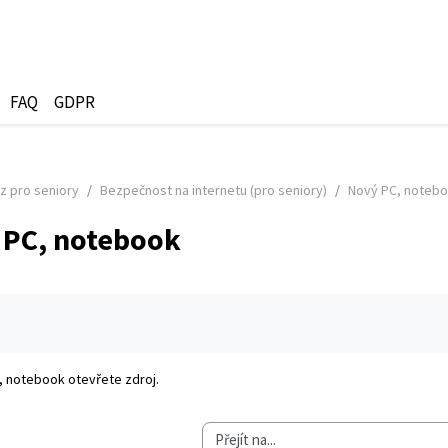
FAQ
GDPR
z pro seniory
Bezpečnost na internetu (pro seniory)
Nový PC, noteb
 PC, notebook
olvování
, notebook
otevřete zdroj.