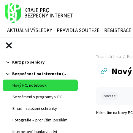
Přejít k hlavnímu obsahu
AKTUÁLNÍ VÝSLEDKY
PRAVIDLA SOUTĚŽE
REGISTRACE
Titulní stránka
Kur
Kurz pro seniory
Sbalit
Nový
Bezpečnost na internetu (pro seniory)
Sbalit
Nový PC, notebook
Požadavky na abs
Zobrazit
Seznámení s programy v PC
Email – založení schránky
Kliknutím na
Nový PC
Fotografie – prohlížím, posílám
Internetové bankovnictví