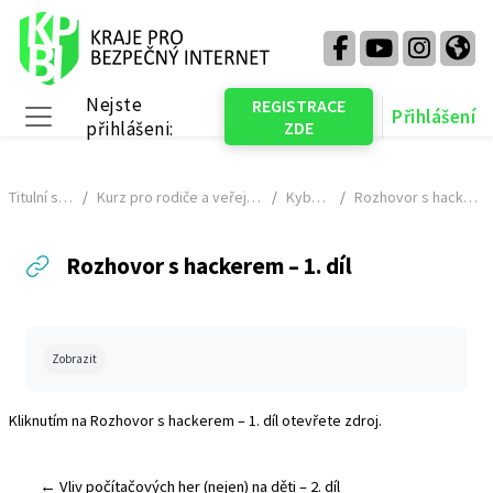
Přejít k hlavnímu obsahu
Nejste
REGISTRACE
Přihlášení
přihlášeni:
ZDE
Boční panel
Titulní stránka
Kurz pro rodiče a veřejnost - NÁHLED
KyberGuru
Rozhovor s hackerem – 1. díl
Rozhovor s hackerem – 1. díl
Požadavky na absolvování
Zobrazit
Kliknutím na
Rozhovor s hackerem – 1. díl
otevřete zdroj.
← Vliv počítačových her (nejen) na děti – 2. díl