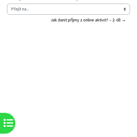
Přejít na...
Jak danit příjmy z online aktivit? – 2. díl →
Otevřít indexu kurzu