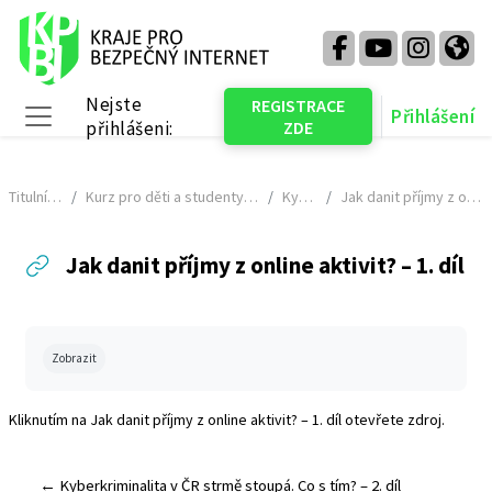
Přejít k hlavnímu obsahu
Nejste
REGISTRACE
Přihlášení
přihlášeni:
ZDE
Boční panel
Titulní stránka
Kurz pro děti a studenty (2024 - 2025) - NÁHLED
KyberGuru
Jak danit příjmy z online aktivit? – 1. díl
Jak danit příjmy z online aktivit? – 1. díl
Požadavky na absolvování
Zobrazit
Kliknutím na
Jak danit příjmy z online aktivit? – 1. díl
otevřete zdroj.
← Kyberkriminalita v ČR strmě stoupá. Co s tím? – 2. díl