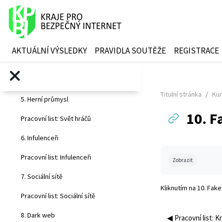
Pracovní list: Osobní údaje
Přejít k hlavnímu obsahu
3. Mobilní aplikace
Pracovní list: Mobilní aplikace
AKTUÁLNÍ VÝSLEDKY
PRAVIDLA SOUTĚŽE
REGISTRACE
4. Internet věcí
Pracovní list: Internet věcí
Titulní stránka
Kur
5. Herní průmysl
10. F
Pracovní list: Svět hráčů
6. Infulenceři
Požadavky na abs
Pracovní list: Infulenceři
Zobrazit
7. Sociální sítě
Kliknutím na
10. Fak
Pracovní list: Sociální sítě
8. Dark web
◀︎ Pracovní list: