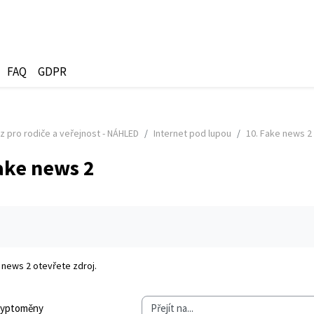
FAQ
GDPR
z pro rodiče a veřejnost - NÁHLED
Internet pod lupou
10. Fake news 2
ake news 2
olvování
e news 2
otevřete zdroj.
 Kryptoměny