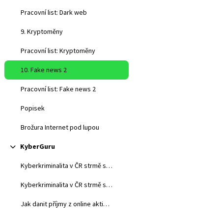
Pracovní list: Dark web
9. Kryptoměny
Pracovní list: Kryptoměny
10. Fake news 2
Pracovní list: Fake news 2
Popisek
Brožura Internet pod lupou
KyberGuru
Sbalit
Kyberkriminalita v ČR strmě stoupá. Co s tím? – 1. díl
Kyberkriminalita v ČR strmě stoupá. Co s tím? – 2. díl
Jak danit příjmy z online aktivit? – 1. díl