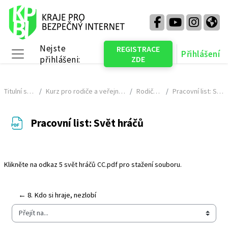
Přejít k hlavnímu obsahu
Nejste
REGISTRACE
Přihlášení
přihlášeni:
ZDE
Boční panel
Titulní stránka
Kurz pro rodiče a veřejnost - NÁHLED
Rodiče v síti
Pracovní list: Svět hráčů
Pracovní list: Svět hráčů
Požadavky na absolvování
Klikněte na odkaz
5 svět hráčů CC.pdf
pro stažení souboru.
← 8. Kdo si hraje, nezlobí
Přejít na...