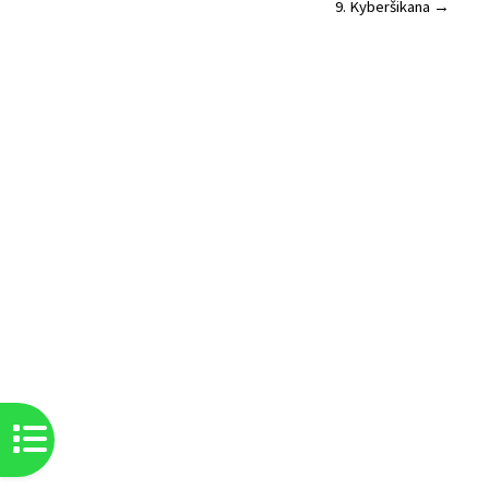
9. Kyberšikana →
Otevřít indexu kurzu