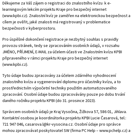
Děkujeme za Váš zájem o registraci do znalostního kvízu k e-
learningovým lekcím projektu Kraje pro bezpečný internet
(www.kpbi.cz). Znalostní kvíz je zaměřen na elektronickou bezpečnost a
cílem je ověřit, jaké znalosti má registrovaný v problematice
bezpečnosti v kyberprostoru.
Pro úspěšné dokončení registrace je nezbytný souhlas s pravidly
provozu stránek, tedy se zpracováním osobních údajů, v rozsahu
JMÉNO, PŘÍJMENÍ, E-MAIL za účelem účasti ve Znalostním kvízu KPBI
připraveného v rámci projektu Kraje pro bezpečný internet
(www.kpbi.cz).
Tyto údaje budou zpracovány za účelem zdárného vyhodnocení
znalostního kvízu a vygenerování diplomu pro účastníky kvízu, a to
prostřednictvím výpočetní techniky použitím automatizovaného
zpracování. Osobní údaje budou zpracovávány pouze po dobu trvání
daného ročníku projektu KPBI (do 31. prosince 2023).
Správcem osobních údajů je Kraj Vysočina, Žižkova 57, 586 01, Jihlava.
Kontaktní osobou je koordinátorka projektu KPBI Lucie Časarová, tel.:
721 947 046,
casarova.l@kr-vysocina.cz
. Osobní údaje pro správce
mohou zpracovávat poskytovatel SW (firma PC Help –
www.pchelp.cz
) a