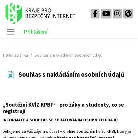
Přejít k hlavnímu obsahu
Přihlášení
Boční panel
Titulní stránka
Souhlas s nakládáním osobních údajů
Souhlas s nakládáním osobních údajů
Požadavky na absolvování
„Soutěžní KVÍZ KPBI“ - pro žáky a studenty, co se
registrují
INFORMACE A SOUHLAS SE ZPRACOVÁNÍM OSOBNÍCH ÚDAJŮ
Děkujeme za Váš zájem o účast v on-line soutěžním kvízu KPBI, který je
organizován v rámci projektu
Kraje pro bezpečný internet