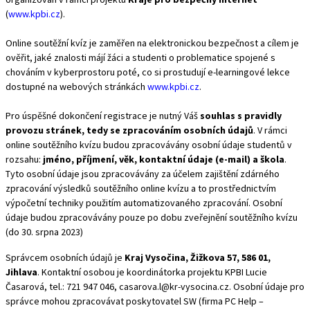
(
www.kpbi.cz
).
Online soutěžní kvíz je zaměřen na elektronickou bezpečnost a cílem je
ověřit, jaké znalosti májí žáci a studenti o problematice spojené s
chováním v kyberprostoru poté, co si prostudují e-learningové lekce
dostupné na webových stránkách
www.kpbi.cz
.
Pro úspěšné dokončení registrace je nutný Váš
souhlas s pravidly
provozu stránek, tedy se zpracováním osobních údajů
. V rámci
online soutěžního kvízu budou zpracovávány osobní údaje studentů v
rozsahu:
jméno, příjmení, věk, kontaktní údaje (e-mail) a škola
.
Tyto osobní údaje jsou zpracovávány za účelem zajištění zdárného
zpracování výsledků soutěžního online kvízu a to prostřednictvím
výpočetní techniky použitím automatizovaného zpracování. Osobní
údaje budou zpracovávány pouze po dobu zveřejnění soutěžního kvízu
(do 30. srpna 2023)
Správcem osobních údajů je
Kraj Vysočina, Žižkova 57, 586 01,
Jihlava
. Kontaktní osobou je koordinátorka projektu KPBI Lucie
Časarová, tel.: 721 947 046,
casarova.l@kr-vysocina.cz
. Osobní údaje pro
správce mohou zpracovávat poskytovatel SW (firma PC Help –