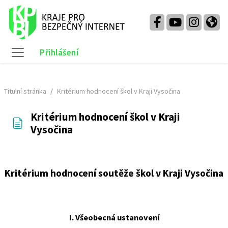
Přejít k hlavnímu obsahu
Přihlášení
Boční panel
Titulní stránka
Kritérium hodnocení škol v Kraji Vysočina
Kritérium hodnocení škol v Kraji
Vysočina
Požadavky na absolvování
Kritérium hodnocení soutěže škol v Kraji Vysočina
I. Všeobecná ustanovení