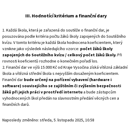
III. Hodnotící kritérium a finanční dary
1. Každá škola, která je zařazená do soutěže o finanční dar, je
posuzována podle kritéria počtu žáků školy zapojených do Soutěžního
kvízu. V tomto kritériu je každá škola hodnocena koeficientem, který
vznikne jako výsledek následujícího vzorce:
počet žáků školy
zapojených do Soutěžního kvízu / celkový počet žáků školy.
Při
rovnosti koeficientů rozhodne o konečném pořadí los.
2. Finanční dar ve výši 15.000 Kč od Kraje Vysočina získá vítězná základní
škola a vítězná střední škola s nejvyšším dosaženým koeficientem.
Finanční dar
bude určený na pořízení vybavení (hardware i
software) souvisejícího se zajištěním či zvýšením bezpečnosti
žáků při jejich práci v prostředí internetu
a bude zástupcům
vyhodnocených škol předán na slavnostním předání věcných cen a
finančních darů.
Naposledy změněno: středa, 5. listopadu 2025, 10.58