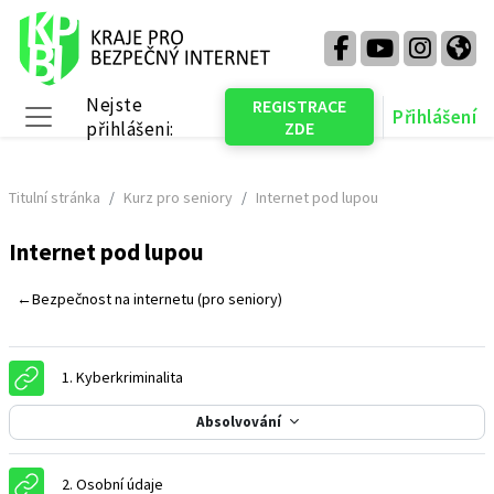
Přejít k hlavnímu obsahu
Nejste
REGISTRACE
Přihlášení
přihlášeni:
ZDE
Boční panel
Titulní stránka
Kurz pro seniory
Internet pod lupou
Internet pod lupou
Osnova sekce
←
Bezpečnost na internetu (pro seniory)
URL
1. Kyberkriminalita
Absolvování
URL
2. Osobní údaje