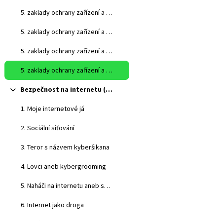
5. zaklady ochrany zařízení a sítí
5. zaklady ochrany zařízení a sítí
5. zaklady ochrany zařízení a sítí - nahrávka
5. zaklady ochrany zařízení a sítí - pracovní list
Bezpečnost na internetu (pro pokročilé surfaře)
Sbalit
1. Moje internetové já
2. Sociální síťování
3. Teror s názvem kyberšikana
4. Lovci aneb kybergrooming
5. Naháči na internetu aneb sexting
6. Internet jako droga