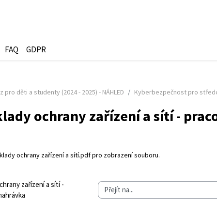
FAQ
GDPR
z pro děti a studenty (2024 - 2025) - NÁHLED
Kyberbezpečnost pro střed
klady ochrany zařízení a sítí - praco
olvování
klady ochrany zařízení a sítí.pdf
pro zobrazení souboru.
chrany zařízení a sítí - 
Přejít na...
nahrávka