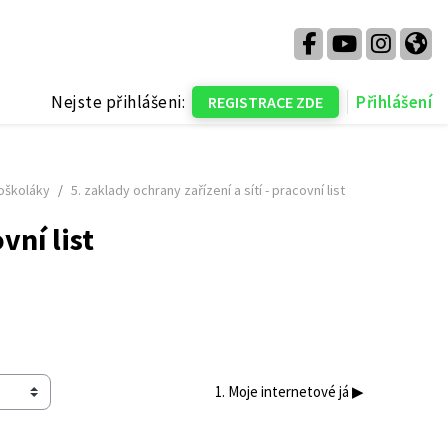
Nejste přihlášeni:
Přihlášení
REGISTRACE ZDE
oškoláky
5. zaklady ochrany zařízení a sítí - pracovní list
vní list
1. Moje internetové já ▶︎