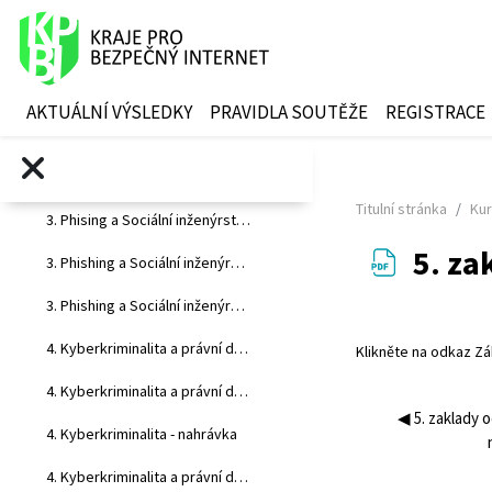
2. Zlaté pravidlo zabezpečení účtu
Přejít k hlavnímu obsahu
2. Hesla a autentizace
2. Hesla a autentizace - nahrávka
AKTUÁLNÍ VÝSLEDKY
PRAVIDLA SOUTĚŽE
REGISTRACE
2. Hesla a autentizace - pracovní list
3. Phising a sociální inženýrství
Titulní stránka
Kur
3. Phising a Sociální inženýrství - nahrávka
5. za
3. Phishing a Sociální inženýrství - pracovní list
3. Phishing a Sociální inženýrství
Požadavky na abs
4. Kyberkriminalita a právní důsledky
Klikněte na odkaz
Zá
4. Kyberkriminalita a právní důsledky
◀︎ 5. zaklady o
4. Kyberkriminalita - nahrávka
4. Kyberkriminalita a právní důsledky - pracovní list